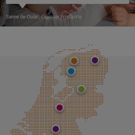
Sanne de Oude
Eigenaar FrisOpVis
Groningen
Leeuwarden
St. Nicolaasga
Zwolle
Utrecht