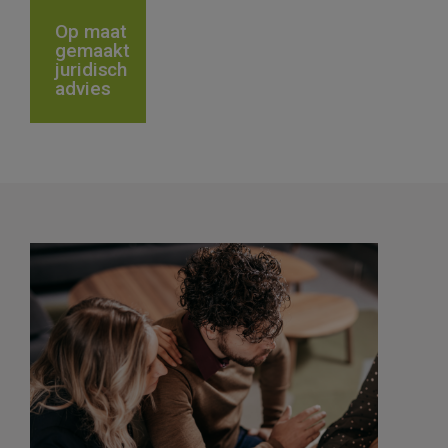
Op maat
gemaakt
juridisch
advies