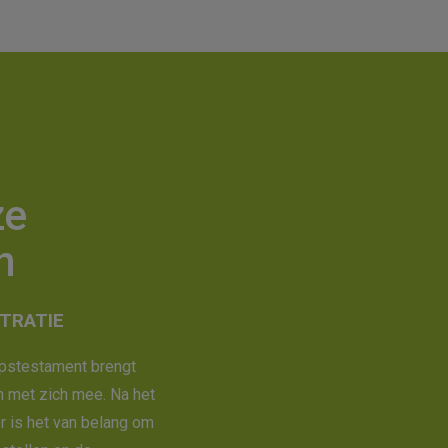
ze
n
STRATIE
apstestament brengt
n met zich mee. Na het
r is het van belang om