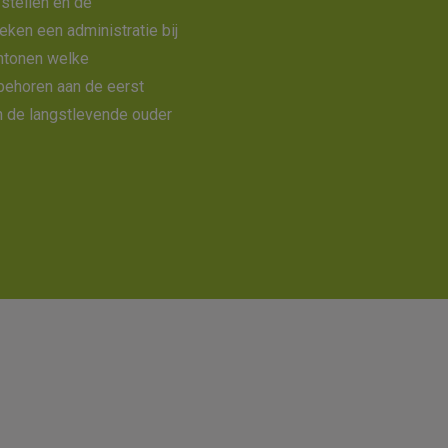
stellen en de
ken een administratie bij
antonen welke
ehoren aan de eerst
n de langstlevende ouder