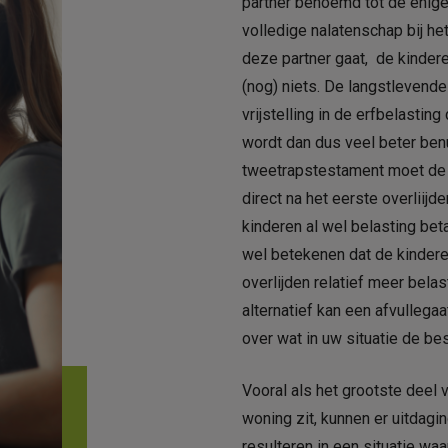
partner benoemd tot de enig
volledige nalatenschap bij het
deze partner gaat, de kinder
(nog) niets. De langstlevend
vrijstelling in de erfbelastin
wordt dan dus veel beter ben
tweetrapstestament moet de 
direct na het eerste overliijd
kinderen al wel belasting bet
wel betekenen dat de kindere
overlijden relatief meer bela
alternatief kan een afvullegaat
over wat in uw situatie de be
Vooral als het grootste deel
woning zit, kunnen er uitdagin
resulteren in een situatie waa