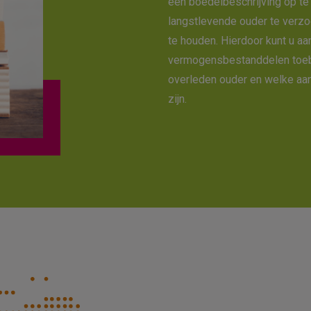
een boedelbeschrijving op te 
langstlevende ouder te verzoe
te houden. Hierdoor kunt u a
vermogensbestanddelen toeb
overleden ouder en welke aa
zijn.