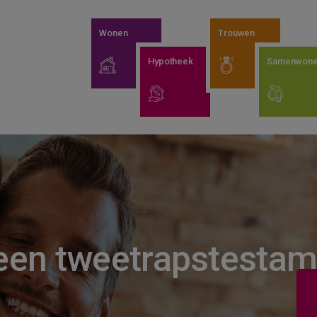
Wonen
Trouwen
Hypotheek
Samenwon
 een tweetrapstesta