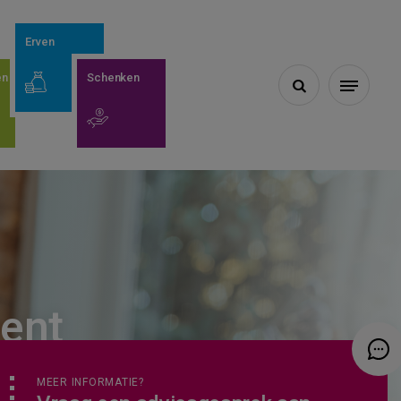
Erven
en
Schenken

ment
MEER INFORMATIE?