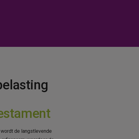
belasting
estament
wordt de langstlevende