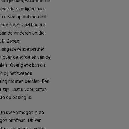
e erfgenaam, waardoor de
 eerste overlijden naar
en erven op dat moment
e heeft een veel hogere
g dan de kinderen en die
ut. Zonder
langstlevende partner
en over de erfdelen van de
alen. Overigens kan dit
n bij het tweede
sting moeten betalen. Een
 zijn. Laat u voorlichten
ste oplossing is.
 van uw vermogen in de
gen ontstaan. Dit kan
rbij de kinderen, na het