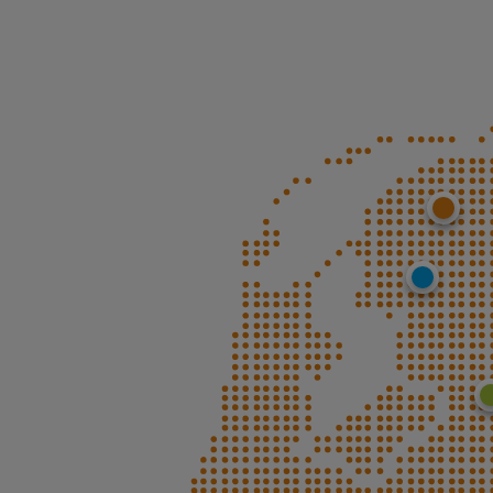
Leeu
St. Nic