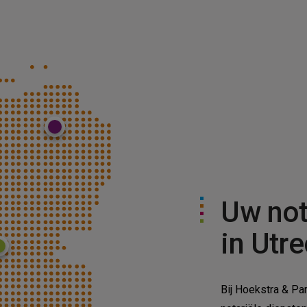
Groningen
warden
Uw not
olaasga
in Utre
Zwolle
Bij Hoekstra & Pa