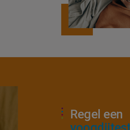
n we je helpen?
Regel een
voogdijtes