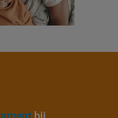
ZOEKEN
tament
bij