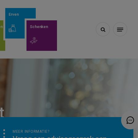
Erven
en
Schenken

t
MEER INFORMATIE?