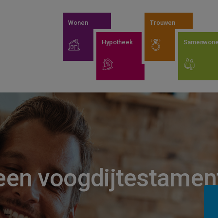
Wonen
Trouwen
Hypotheek
Samenwon
 een voogdijtestamen