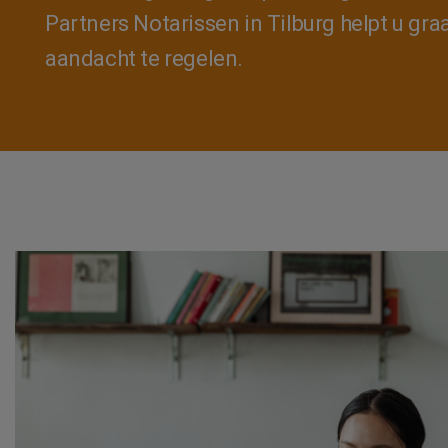
Partners Notarissen in Tilburg helpt u gr
aandacht te regelen.