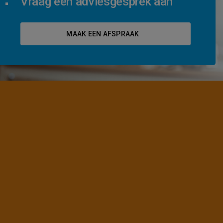
Vraag een adviesgesprek aan
MAAK EEN AFSPRAAK