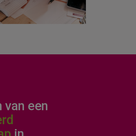
ZOEKEN
n van een
erd
ap
in