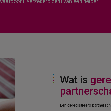
, waardoor u verzekerd bent van een helder
Wat is
gere
partnersch
Een geregistreerd partnerscha