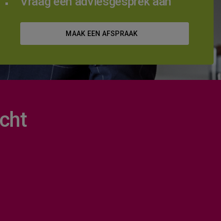
Vraag een adviesgesprek aan
MAAK EEN AFSPRAAK
cht