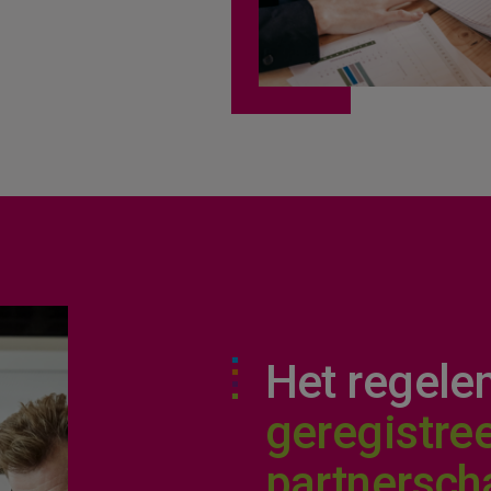
n we je helpen?
Het regele
geregistre
partnersch