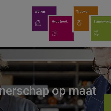
Wonen
Trouwen
Hypotheek
Samenwon
tnerschap op maat