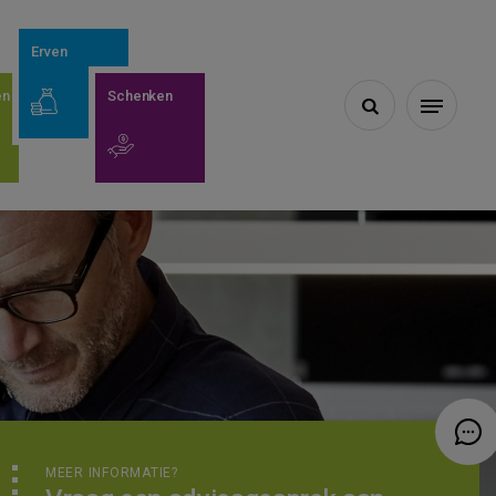
Erven
en
Schenken

MEER INFORMATIE?