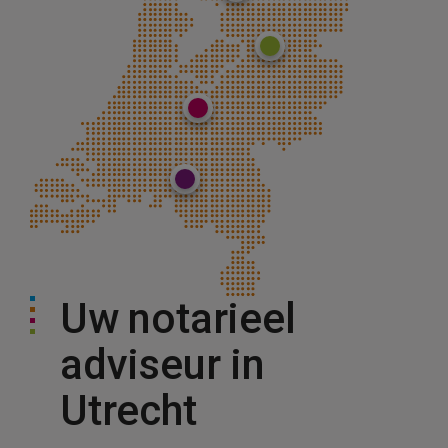
Leeuwarden
St. Nicolaasga
Zwolle
Utrecht
Tilburg
Uw notarieel
adviseur in
Utrecht